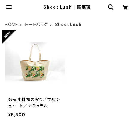
Shoot Lush | 蔦華環
HOME
トートバッグ
Shoot Lush
蝦夷小林檎の実り／マルシ
ェトート／ナチュラル
¥5,500